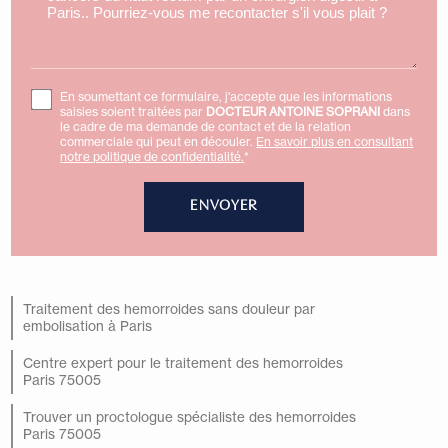
En soumettant ce formulaire, j'accepte que les informations
saisies soient traitées par
DOCTEUR ANTOINE SOPRANI
dans
le cadre de ma demande de contact et de la relation
commerciale qui peut en découler.
En savoir plus en consultant
notre politique de confidentialité.
*
Traitement des hemorroides sans douleur par
embolisation à Paris
Centre expert pour le traitement des hemorroides
Paris 75005
Trouver un proctologue spécialiste des hemorroides
Paris 75005