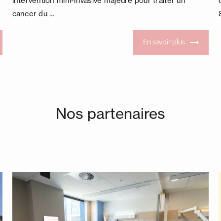
intervention mini-invasive majeure pour traiter un
cancer du ...
En savoir plus
Nos partenaires