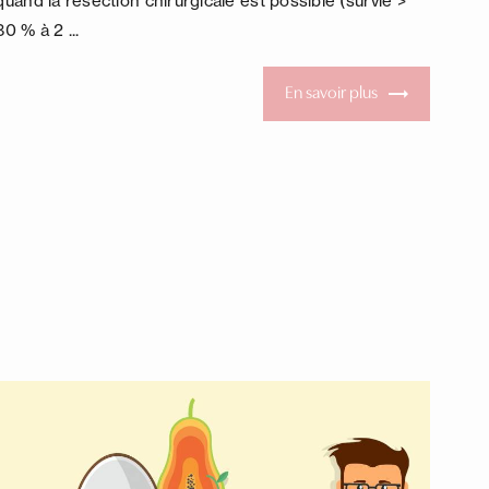
quand la résection chirurgicale est possible (survie >
80 % à 2 ...
En savoir plus