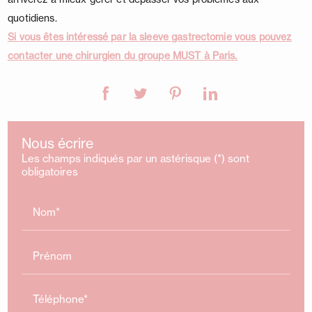
quotidiens.
Si vous êtes intéressé par la sleeve gastrectomie vous pouvez
contacter une chirurgien du groupe MUST à Paris.
Nous écrire
Les champs indiqués par un astérisque (*) sont
obligatoires
Nom*
Prénom
Téléphone*