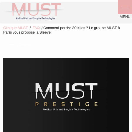
Panneau de gestion des cookies
Clinique MUST
FAQ
Comment perdre 30 kilos ? Le groupe MUST à
Paris vous propose la Sleeve
Retour