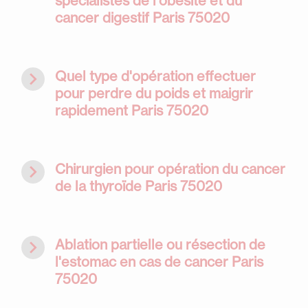
spécialistes de l'obésité et du
cancer digestif Paris 75020
navigate_next
Quel type d'opération effectuer
pour perdre du poids et maigrir
rapidement Paris 75020
navigate_next
Chirurgien pour opération du cancer
de la thyroïde Paris 75020
navigate_next
Ablation partielle ou résection de
l'estomac en cas de cancer Paris
75020