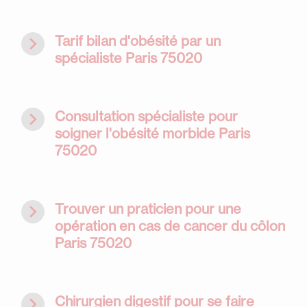
navigate_next
Tarif bilan d'obésité par un
spécialiste Paris 75020
navigate_next
Consultation spécialiste pour
soigner l'obésité morbide Paris
75020
navigate_next
Trouver un praticien pour une
opération en cas de cancer du côlon
Paris 75020
navigate_next
Chirurgien digestif pour se faire